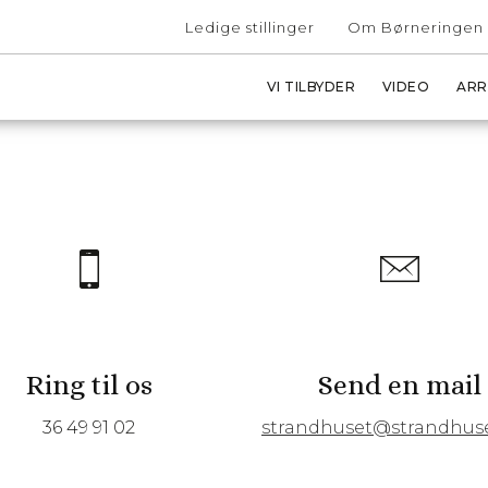
Ledige stillinger
Om Børneringen
VI TILBYDER
VIDEO
ARR
Ring til os
Send en mail
36 49 91 02
strandhuset@strandhus