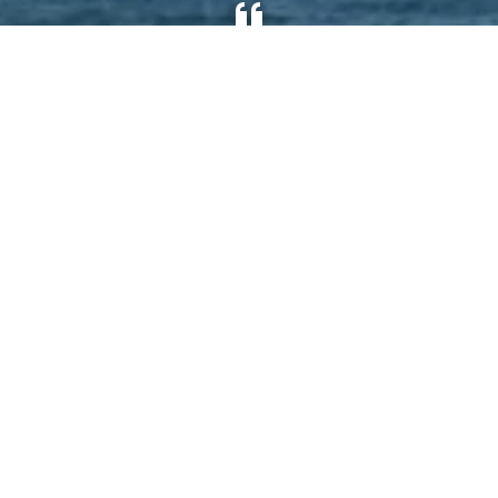
Får altid svar på det jeg skal bruge.
FØLG OS PÅ LINKEDIN
DESIGN BY DAN®