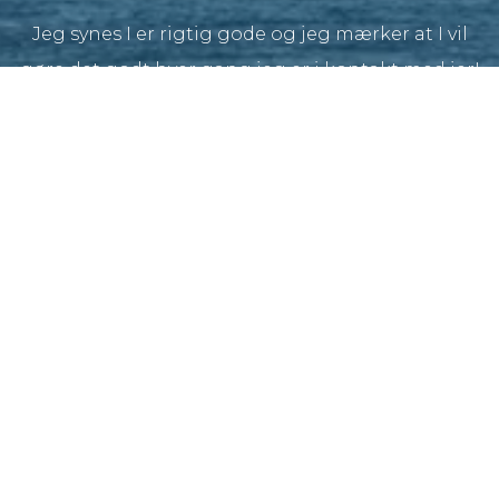
Jeg synes I er rigtig gode og jeg mærker at I vil
gøre det godt hver gang jeg er i kontakt med jer!
FØLG OS PÅ LINKEDIN
DESIGN BY DAN®