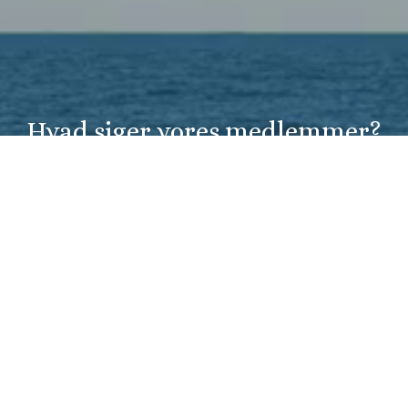
Hvad siger vores medlemmer?
Jeg føler mig altid velkommen og taget godt af.
Der lyttes og hjælpes med forklaring til
selvhjælp.