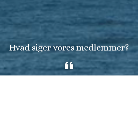
Hvad siger vores medlemmer?
Jeg oplever høj og kvalificeret service
g